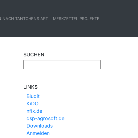
N NACH TANTCHENS ART
MERKZETTEL PROJEKTE
SUCHEN
LINKS
Bludit
KiDO
nfix.de
dsp-agrosoft.de
Downloads
Anmelden